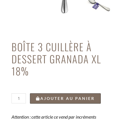
BOÎTE 3 CUILLÈRE À
DESSERT GRANADA XL
18%
quantité
AJOUTER AU PANIER
de
BOÎTE
3
Attention : cette article ce vend par incréments
CUILLÈRE