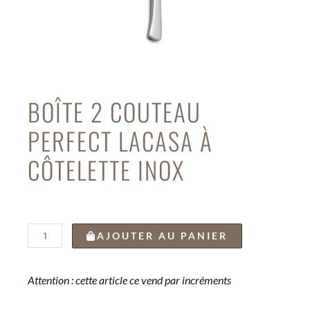
BOÎTE 2 COUTEAU
PERFECT LACASA À
CÔTELETTE INOX
quantité
AJOUTER AU PANIER
de
BOÎTE
2
Attention : cette article ce vend par incréments
COUTEAU