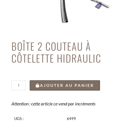
BOÎTE 2 COUTEAU À
CÔTELETTE HIDRAULIC
quantité
AJOUTER AU PANIER
de
BOÎTE
2
Attention : cette article ce vend par incréments
COUTEAU
À
UGS :
6499
CÔTELETTE