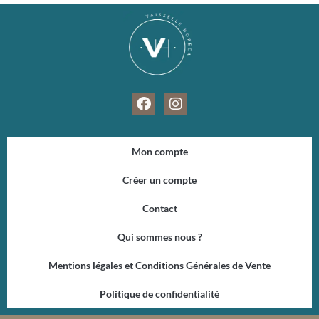
F
I
a
n
c
s
e
t
Mon compte
b
a
o
g
Créer un compte
o
r
k
a
Contact
m
Qui sommes nous ?
Mentions légales et Conditions Générales de Vente
Politique de confidentialité