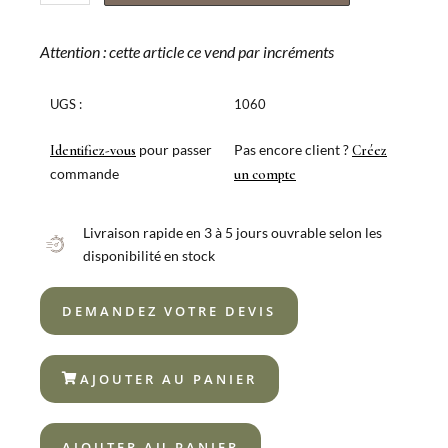
de
BLISTER
6
Attention : cette article ce vend par incréments
CUILLÈRE
À
UGS :
1060
MOKA
BCN
pour passer
Pas encore client ?
Identifiez-vous
Créez
CHAMPAGNE
commande
un compte
Livraison rapide en 3 à 5 jours ouvrable selon les
disponibilité en stock
DEMANDEZ VOTRE DEVIS
AJOUTER AU PANIER
AJOUTER AU PANIER