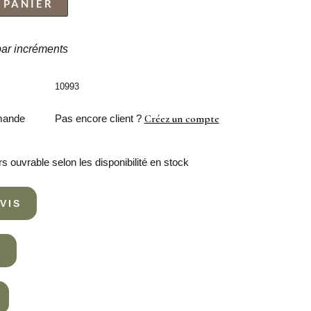
 PANIER
 par incréments
10993
mande
Pas encore client ?
Créez un compte
rs ouvrable selon les disponibilité en stock
VIS
R