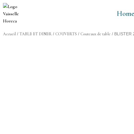
Aller
au
Hom
contenu
Accueil
TABLE ET DINER
COUVERTS
Couteaux de table
/
/
/
/ BLISTER