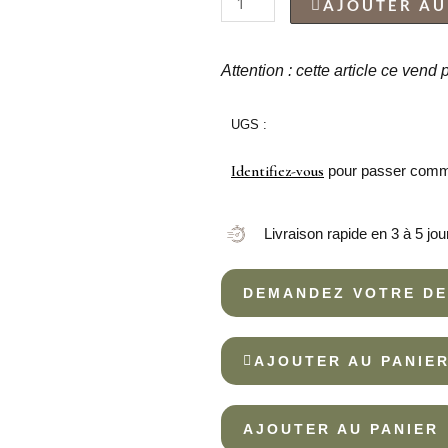
AJOUTER AU
de
BLISTER
2
Attention : cette article ce vend
À
CÔTELETTE
UGS :
FORJADO
Identifiez-vous
pour passer com
Livraison rapide en 3 à 5 jou
DEMANDEZ VOTRE DE
AJOUTER AU PANIE
AJOUTER AU PANIER